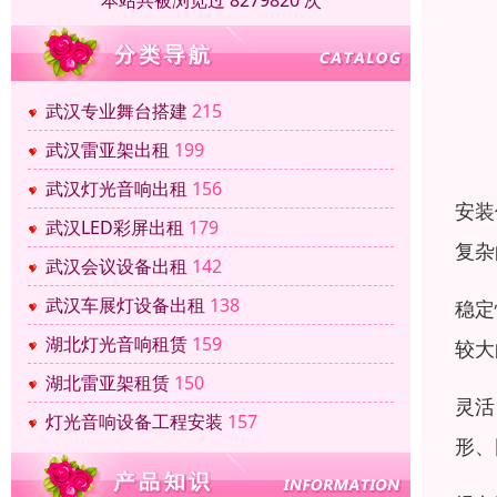
本站共被浏览过 8279820 次
武汉专业舞台搭建
215
武汉雷亚架出租
199
武汉灯光音响出租
156
安装
武汉LED彩屏出租
179
复杂
武汉会议设备出租
142
武汉车展灯设备出租
138
稳定
湖北灯光音响租赁
159
较大
湖北雷亚架租赁
150
灵活
灯光音响设备工程安装
157
形、