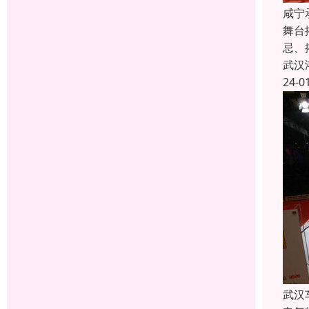
咸宁
舞台
忌、
武汉
24-0
武汉