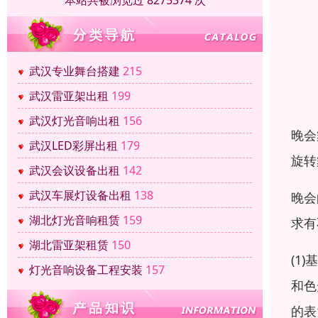
本站共被浏览过 8275374 次
武汉专业舞台搭建
215
武汉雷亚架出租
199
武汉灯光音响出租
156
晚会
武汉LED彩屏出租
179
旋转
武汉会议设备出租
142
武汉车展灯设备出租
138
晚会
湖北灯光音响租赁
159
求有
湖北雷亚架租赁
150
(1
灯光音响设备工程安装
157
和色
的表