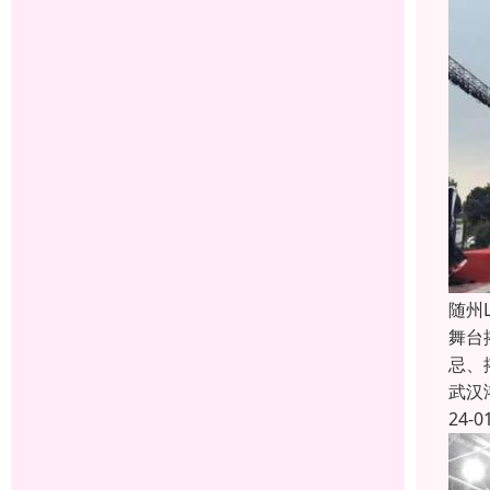
随州
舞台
忌、
武汉
24-0