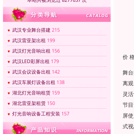
本站共被浏览过 8277637 次
武汉专业舞台搭建
215
武汉雷亚架出租
199
武汉灯光音响出租
156
价 
武汉LED彩屏出租
179
武汉会议设备出租
142
舞台
武汉车展灯设备出租
138
离观
湖北灯光音响租赁
159
灵活
湖北雷亚架租赁
150
节目
灯光音响设备工程安装
157
屏使
式视