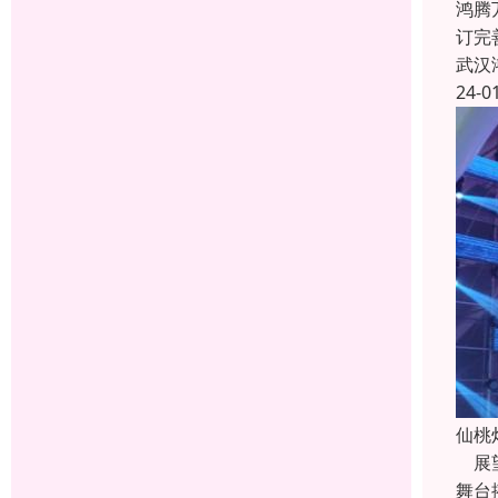
鸿腾
订完
武汉
24-0
仙桃
展望
舞台