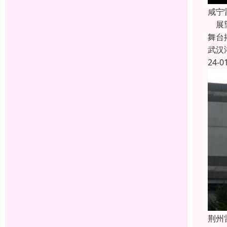
咸宁
展望
舞台
武汉
24-0
荆州