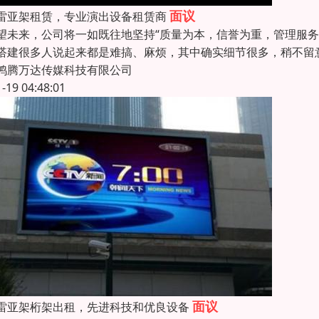
面议
雷亚架租赁，专业演出设备租赁商
未来，公司将一如既往地坚持“质量为本，信誉为重，管理服务
搭建很多人说起来都是难搞、麻烦，其中确实细节很多，稍不留
鸿腾万达传媒科技有限公司
1-19 04:48:01
面议
雷亚架桁架出租，先进科技和优良设备