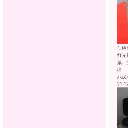
仙桃
灯光
氛、
出
武汉
21-1