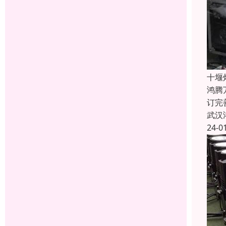
十堰
鸿腾
订完
武汉
24-0