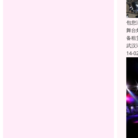
包您
舞台
备租
武汉
14-0