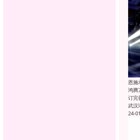
恩施
鸿腾
订完
武汉
24-0