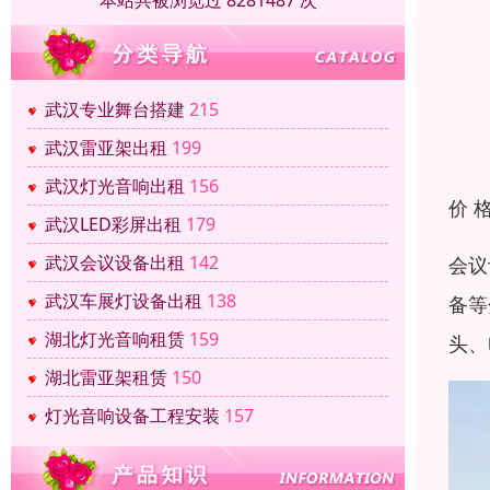
本站共被浏览过 8281487 次
武汉专业舞台搭建
215
武汉雷亚架出租
199
武汉灯光音响出租
156
价 
武汉LED彩屏出租
179
武汉会议设备出租
142
会议
武汉车展灯设备出租
138
备等
湖北灯光音响租赁
159
头、
湖北雷亚架租赁
150
灯光音响设备工程安装
157