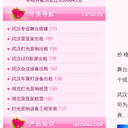
本站共被浏览过 8306843 次
武汉专业舞台搭建
215
武汉雷亚架出租
199
武汉灯光音响出租
156
价 
武汉LED彩屏出租
179
武汉会议设备出租
142
舞台
武汉车展灯设备出租
138
个或
湖北灯光音响租赁
159
武汉
湖北雷亚架租赁
150
司为
灯光音响设备工程安装
157
典、