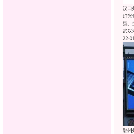
汉口
灯光
氛、
武汉
22-0
鄂州