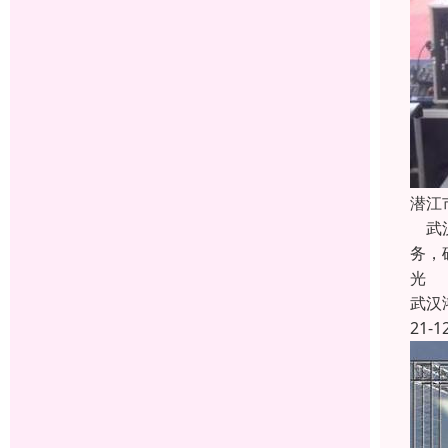
潜江
武汉
务，
光
武汉
21-1