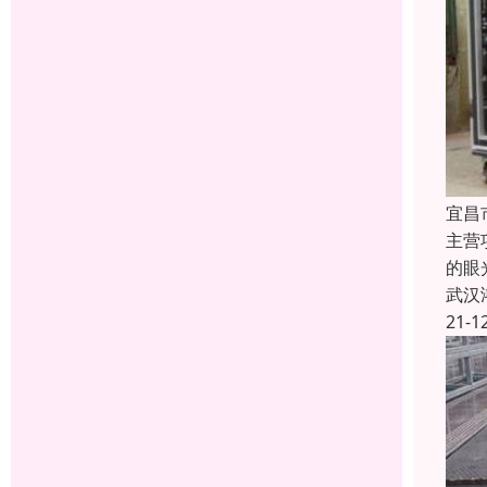
宜昌
主营
的眼
武汉
21-1